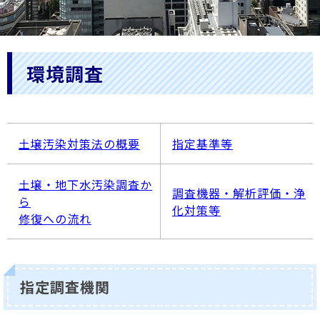
環境調査
土壌汚染対策法の概要
指定基準等
土壌・地下水汚染調査か
調査機器・解析評価・浄
ら
化対策等
修復への流れ
指定調査機関