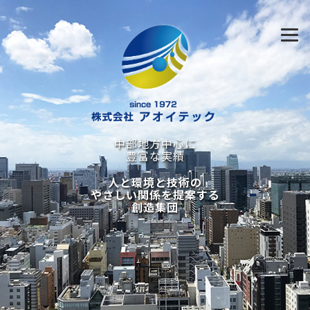
中部地方中心に
豊富な実績
人と環境と技術の
やさしい関係を提案する
創造集団