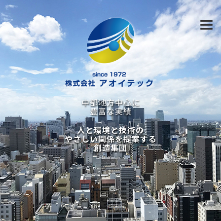
中部地方中心に
豊富な実績
人と環境と技術の
やさしい関係を提案する
創造集団