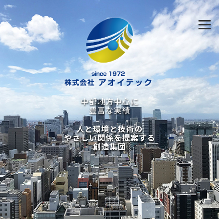
中部地方中心に
豊富な実績
人と環境と技術の
やさしい関係を提案する
創造集団