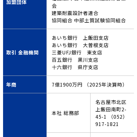
加盟団体
会
建築耐震設計者連合
協同組合 中部土質試験協同組合
あいち銀行 上飯田支店
あいち銀行 大曽根支店
取引 金融機関
三菱UFJ銀行 東支店
百五銀行 黒川支店
十六銀行 県庁支店
年商
7億1900万円 （2025年決算時）
名古屋市北区
上飯田南町2-
本社 総務部
45-1 （052）
917-1821