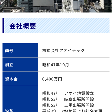
会社概要
商号
株式会社アオイテック
創立
昭和47年10月
資本金
8,400万円
昭和47年 アオイ地質設立
昭和52年 岐阜出張所開設
昭和52年 三重出張所開設
沿革
平成3年 ｱｵｲ地質より社名変更