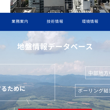
業務案内
技術情報
環境情報
地盤情報
データベース
中部地方
するために
ボーリング結